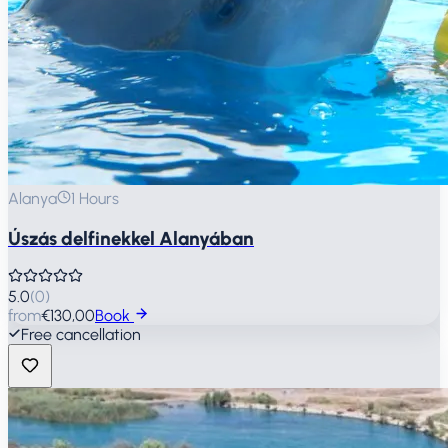
Alanya
1 Hours
Úszás delfinekkel Alanyában
5.0
(
0
)
from
€130,00
Book
Free cancellation