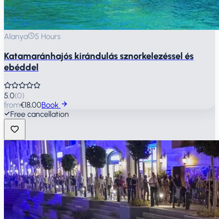
Alanya
5 Hours
Katamaránhajós kirándulás sznorkelezéssel és
ebéddel
5.0
(
0
)
from
€18,00
Book
Free cancellation