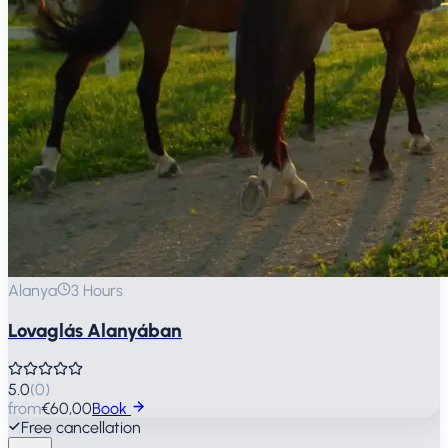
Alanya
3 Hours
Lovaglás Alanyában
5.0
(
0
)
from
€60,00
Book
Free cancellation