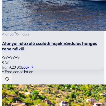
Alanya
5 Hours
Alanyai relaxáló családi hajókirándulás hangos
zene nélkül
5.0
(
1
)
from
€23,00
Book
Free cancellation