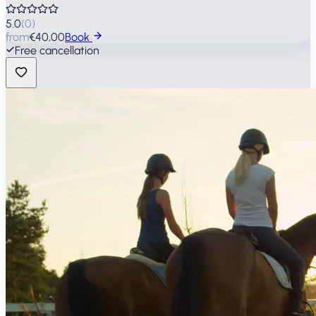
5.0
(
0
)
from
€40,00
Book
Free cancellation