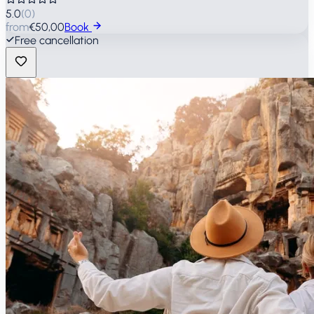
5.0
(
0
)
from
€50,00
Book
Free cancellation