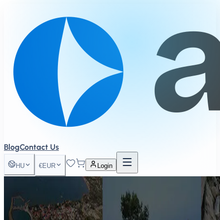
Blog
Contact Us
HU
€
EUR
Login