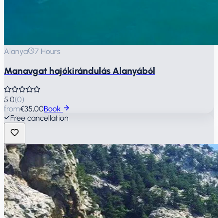
Alanya
7 Hours
Manavgat hajókirándulás Alanyából
5.0
(
0
)
from
€35,00
Book
Free cancellation