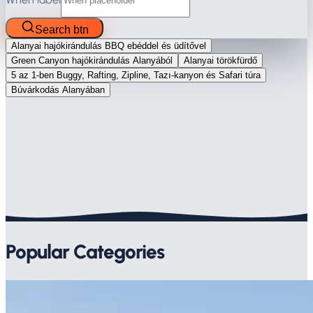
Search btn
Alanyai hajókirándulás BBQ ebéddel és üdítővel
Green Canyon hajókirándulás Alanyából
Alanyai törökfürdő
5 az 1-ben Buggy, Rafting, Zipline, Tazı-kanyon és Safari túra
Búvárkodás Alanyában
Popular Categories