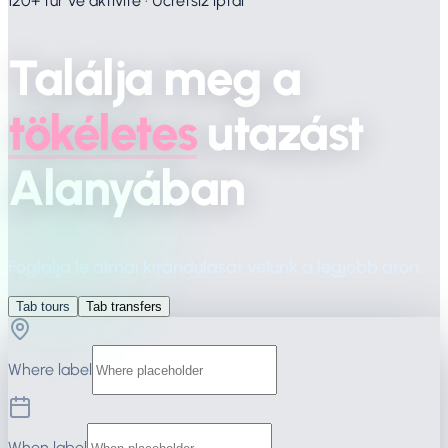
120+ tur ve aktivite · Ücretsiz iptal
Találja
meg
a
tökéletes
utazást
Alanyában
Foglalja le álmai kirándulását velünk a legjobb áron.
Tab tours
Tab transfers
Where label
When label