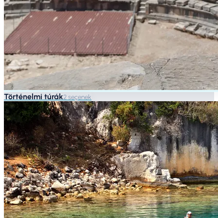
Történelmi túrák
2 seçenek