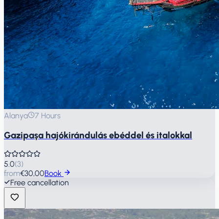
Alanya
7 Hours
Gazipaşa hajókirándulás ebéddel és italokkal
5.0
(
3
)
from
€30,00
Book
Free cancellation