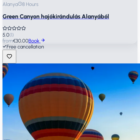
Alanya
8 Hours
Green Canyon hajókirándulás Alanyából
5.0
(
1
)
from
€30,00
Book
Free cancellation