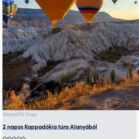
Alanya
2 Days
2 napos Kappadókia túra Alanyából