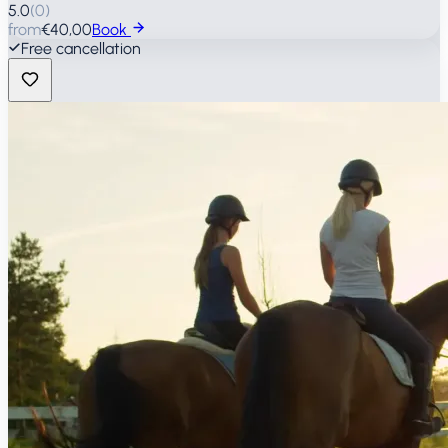
5.0
(
0
)
from
€40,00
Book
Free cancellation