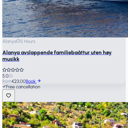
Alanya
5 Hours
Alanya avslappende familiebaåttur uten høy
musikk
5.0
(
1
)
from
€23,00
Book
Free cancellation