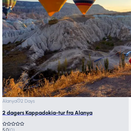
Alanya
2 Days
2 dagers Kappadokia-tur fra Alanya
5.0
(
0
)