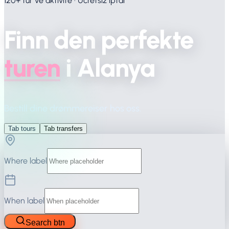
120+ tur ve aktivite · Ücretsiz iptal
Finn
den
perfekte
turen
i
Alanya
Bestill dine drømmereiser hos oss.
Tab tours
Tab transfers
Where label
When label
Search btn