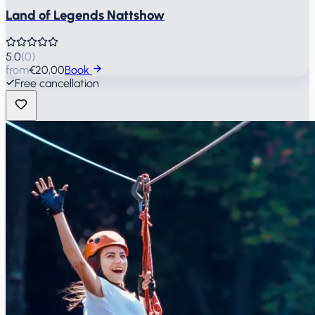
Land of Legends Nattshow
5.0
(
0
)
from
€20,00
Book
Free cancellation