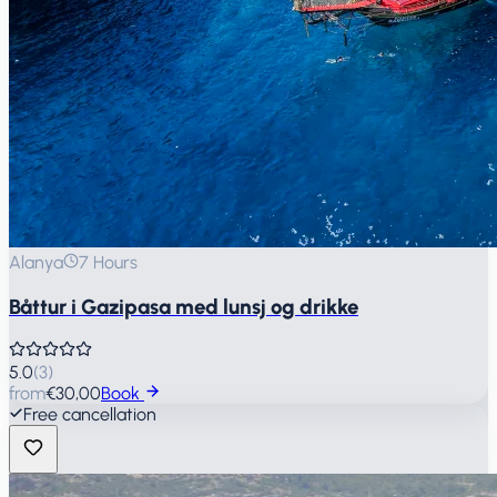
Alanya
7 Hours
Båttur i Gazipasa med lunsj og drikke
5.0
(
3
)
from
€30,00
Book
Free cancellation