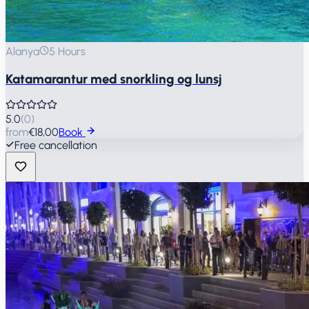
Alanya
5 Hours
Katamarantur med snorkling og lunsj
5.0
(
0
)
from
€18,00
Book
Free cancellation