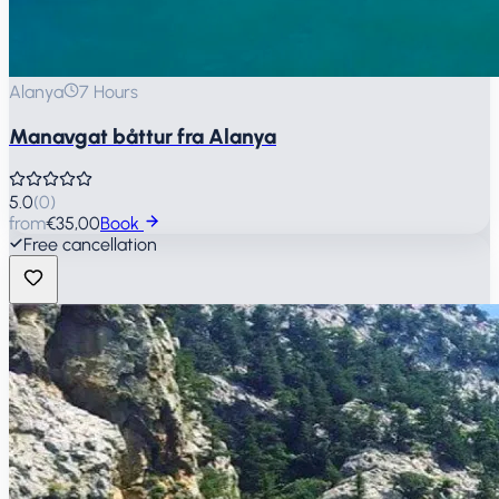
Alanya
7 Hours
Manavgat båttur fra Alanya
5.0
(
0
)
from
€35,00
Book
Free cancellation