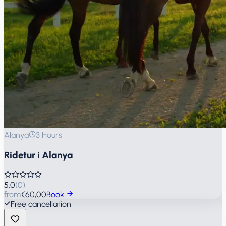
Alanya
3 Hours
Ridetur i Alanya
5.0
(
0
)
from
€60,00
Book
Free cancellation