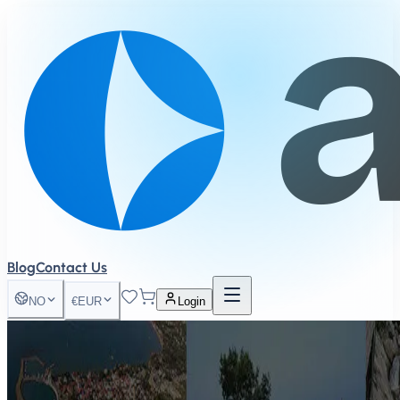
Blog
Contact Us
NO
€
EUR
Login