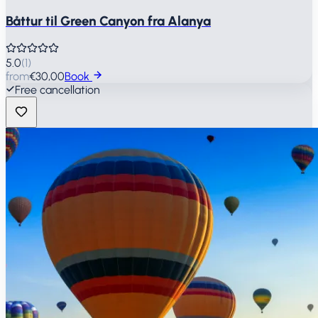
Båttur til Green Canyon fra Alanya
5.0
(
1
)
from
€30,00
Book
Free cancellation