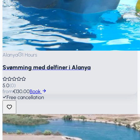
Alanya
1 Hours
Svømming med delfiner i Alanya
5.0
(
0
)
from
€130,00
Book
Free cancellation